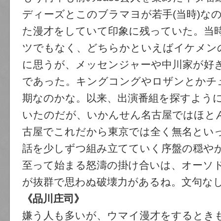
ディーズとこのブラマヨが若手(当時)な
た漫才をしていて印象に残っていた。当
ツでもなく、どちらかといえばイケメン
に思うが、メッセンジャーや中川家が好
であった。キングコングやロザンとかチ
期なのかな。以来、出演番組を探すよう
いたのだが、いかんせん名古屋ではほと
古屋でこれだから東京では全く無名とい
話を少しずつ組み立てていく序盤の穏や
至って始まる怒濤の掛け合いは、オーソ
が抜群で思わぬ破壊力があるね。文句な
《品川庄司》
嫌う人も多いが、ウマイ漫才をするとき