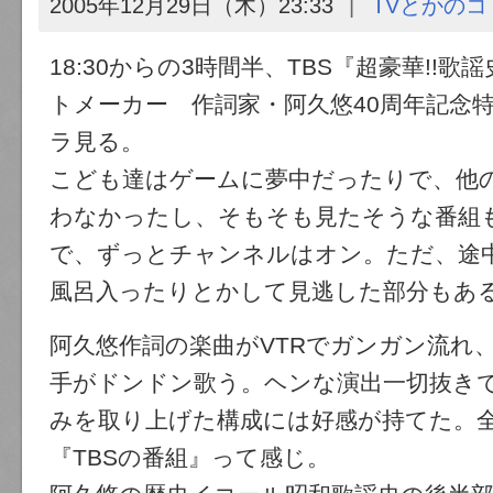
2005年12月29日（木）23:33
TVとかのコ
18:30からの3時間半、TBS『超豪華!!歌
トメーカー 作詞家・阿久悠40周年記念
ラ見る。
こども達はゲームに夢中だったりで、他
わなかったし、そもそも見たそうな番組
で、ずっとチャンネルはオン。ただ、途
風呂入ったりとかして見逃した部分もあ
阿久悠作詞の楽曲がVTRでガンガン流れ
手がドンドン歌う。ヘンな演出一切抜き
みを取り上げた構成には好感が持てた。
『TBSの番組』って感じ。