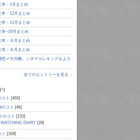
だ本－1月まとめ
だ本－12月まとめ
だ本－11月まとめ
だ本−10月まとめ
だ本－９月まとめ
だ本－８月まとめ
感想メモ分離。シネマエレキングをよろ
。
全てのエントリーを見る
ゴリ
のコト
[455]
物のコト
[46]
とかのコト
[132]
 WATCHING DIARY
[28]
コト
[169]