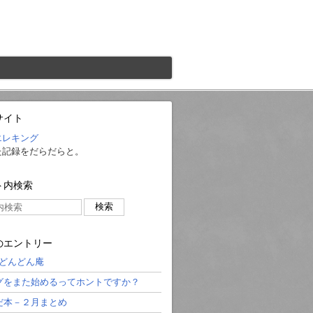
サイト
エレキング
た記録をだらだらと。
ト内検索
のエントリー
a! どんどん庵
グをまた始めるってホントですか？
だ本－２月まとめ