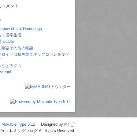
のコメント
ク
snow offcial Homepage
らく活字生活
 ULOG
な物語その他の物語
ドロイドは映画館でポップコーンを食べ
？
らなとろグつ
nd run!
y
Movable Type 5.12
Designed by
MT _^
ナゴヤエレキングブログ All Rights Reserved.