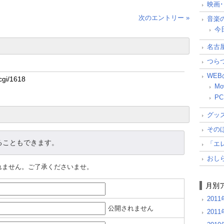
映画
次のエントリー »
音楽
今
名古
つら
WE
Mo
PC
グッ
その
ることもできます。
「エ
おし
れません。ご了承くださいませ。
月別
201
公開されません
201