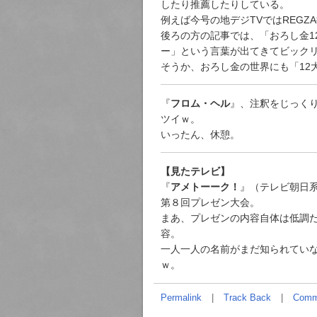
したり推薦したりしている。
例えば今号の地デジTVではREGZ
後ろの方の記事では、「おろし金1
ー」という言葉が出てきてビック
そうか、おろし金の世界にも「12
『
フロム・ヘル
』、注釈をじっく
ツイｗ。
いったん、休憩。
【見たテレビ】
『
アメトーーク！
』（テレビ朝日系）
第８回プレゼン大会。
まあ、プレゼンの内容自体は低調
容。
一人一人の名前がまだ知られていな
ｗ。
Permalink
Track Back
Comm