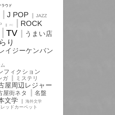
クラウド
J POP
JAZZ
ROCK
P
PC
TV
うまい店
らり
レイジーケンバン
ーム
ンフィクション
ンガ
ミステリ
古屋周辺レジャー
古屋街ネタ
名盤
本文学
海外文学
笑レッドカーペット