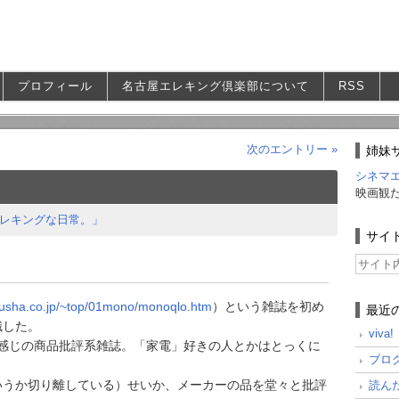
プロフィール
名古屋エレキング倶楽部について
RSS
次のエントリー »
姉妹
シネマ
映画観
レキングな日常。」
サイ
yusha.co.jp/~top/01mono/monoqlo.htm
）という雑誌を初め
最近
識した。
viv
た感じの商品批評系雑誌。「家電」好きの人とかはとっくに
ブロ
いうか切り離している）せいか、メーカーの品を堂々と批評
読ん