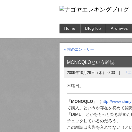
Home
BlogTop
Archives
« 前のエントリー
MONOQLOという雑誌
2009年10月29日（木） 0:00
「エ
木曜日。
「
MONOQLO
」（
http://www.shin
て購入。というか存在を初めて認
「DIME」とかをもっと突き詰め
チェックしているのだろう。
この雑誌は広告を入れてない（と