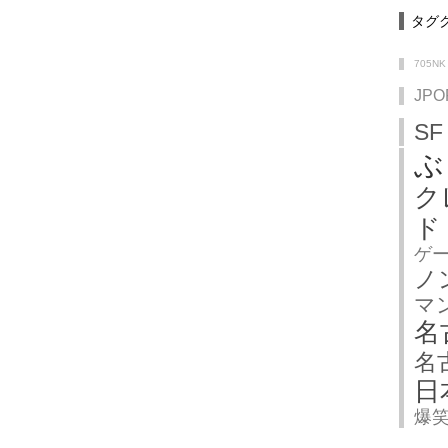
タグ
705NK
JPO
SF
ぶ
ク
ド
ゲ
ノ
マ
名
名
日
爆