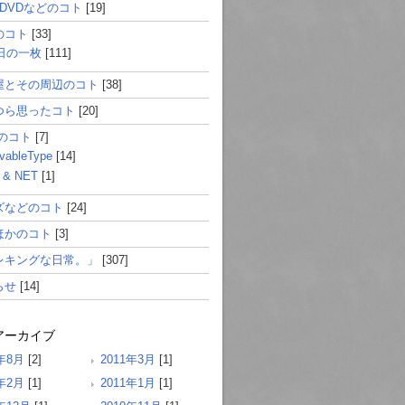
･DVDなどのコト
[19]
のコト
[33]
日の一枚
[111]
屋とその周辺のコト
[38]
つら思ったコト
[20]
Bのコト
[7]
vableType
[14]
 & NET
[1]
ズなどのコト
[24]
ほかのコト
[3]
レキングな日常。」
[307]
らせ
[14]
アーカイブ
1年8月
[2]
2011年3月
[1]
1年2月
[1]
2011年1月
[1]