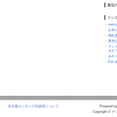
最近
リン
mercy
お気
胡乱愚
異色
アン
るか
みか
Eat a
名古屋エレキング倶楽部について
Powered b
Copyright © 