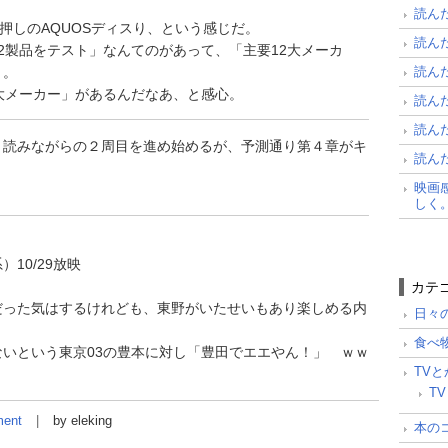
読ん
A押しのAQUOSディスり、という感じだ。
読ん
2製品をテスト」なんてのがあって、「主要12大メーカ
読ん
リ。
大メーカー」があるんだなあ、と感心。
読ん
読ん
り読みながらの２周目を進め始めるが、予測通り第４章がキ
読ん
映画
しく
10/29放映
カテ
だった気はするけれども、東野がいたせいもあり楽しめる内
日々
食べ
いという東京03の豊本に対し「豊田でエエやん！」 ｗｗ
TV
TV
ent
by eleking
本の