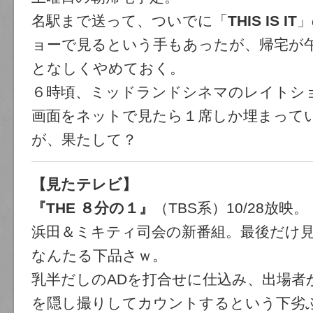
名駅まで送って、ついでに「
THIS IS IT
」
ョーで見るという手もあったが、帰宅が
となしくやめておく。
６時頃、ミッドランドシネマのレイトシ
画面をネットで見たら１席しか埋まって
が、果たして？
【見たテレビ】
『THE ８分の１』
（TBS系）10/28放映。
浜田＆ミキティ司会の新番組。最後だけ
なんたる下品さｗ。
乳半だしのADを打合せに仕込み、出場者
を隠し撮りしてカウントするという下劣