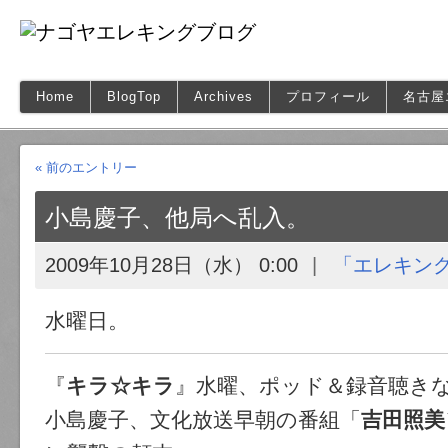
Home
BlogTop
Archives
プロフィール
名古屋
« 前のエントリー
小島慶子、他局へ乱入。
2009年10月28日（水） 0:00
「エレキン
水曜日。
『
キラ☆キラ
』水曜、ポッド＆録音聴き
小島慶子、文化放送早朝の番組「
吉田照美