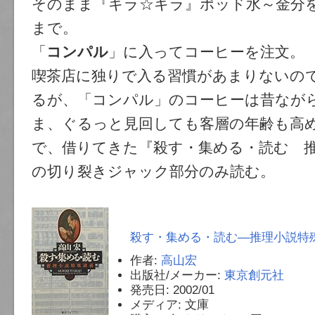
そのまま『キラ☆キラ』ポッド水～金分
まで。
「
コンパル
」に入ってコーヒーを注文。
喫茶店に独りで入る習慣があまりないの
るが、「コンパル」のコーヒーは昔なが
ま、ぐるっと見回しても客層の年齢も高
で、借りてきた『殺す・集める・読む 
の切り裂きジャック部分のみ読む。
殺す・集める・読む―推理小説特殊
作者:
高山宏
出版社/メーカー:
東京創元社
発売日:
2002/01
メディア:
文庫